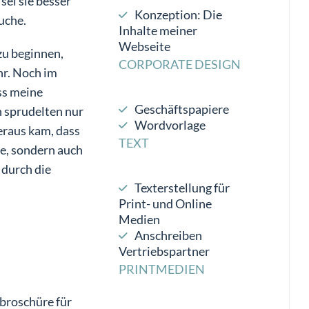
sei sie besser
Konzeption: Die
uche.
Inhalte meiner
Webseite
zu beginnen,
CORPORATE DESIGN
ihr. Noch im
ass meine
Geschäftspapiere
n sprudelten nur
Wordvorlage
Heraus kam, dass
TEXT
e, sondern auch
 durch die
Texterstellung für
Print- und Online
Medien
Anschreiben
Vertriebspartner
PRINTMEDIEN
tbroschüre für