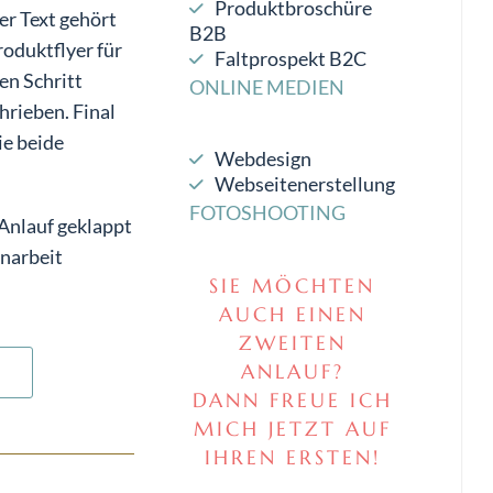
Produktbroschüre
ger Text gehört
B2B
roduktflyer für
Faltprospekt B2C
en Schritt
ONLINE MEDIEN
hrieben. Final
ie beide
Webdesign
Webseitenerstellung
FOTOSHOOTING
 Anlauf geklappt
enarbeit
SIE MÖCHTEN
AUCH EINEN
ZWEITEN
ANLAUF?
T
DANN FREUE ICH
MICH JETZT AUF
IHREN ERSTEN!