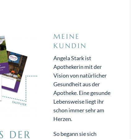
MEINE
KUNDIN
Angela Stark ist
Apothekerin mit der
Vision von natürlicher
Gesundheit aus der
Apotheke. Eine gesunde
Lebensweise liegt ihr
schon immer sehr am
Herzen.
S DER
So begann sie sich