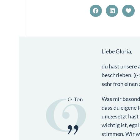
Liebe Gloria,
du hast unsere 
beschrieben. ((-
sehr froh einen
Was mir besonde
dass du eigene I
umgesetzt hast 
wichtig ist, ega
stimmen. Wir wa