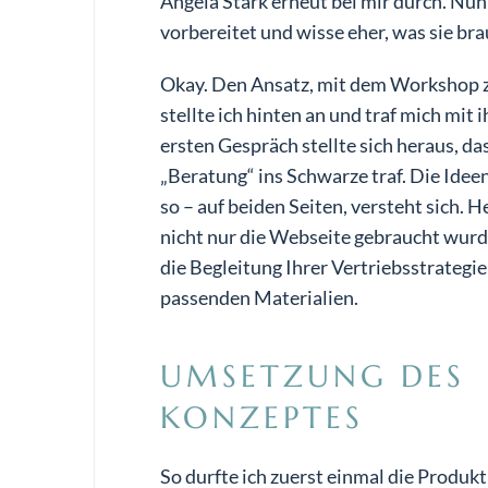
Angela Stark erneut bei mir durch. Nun 
vorbereitet und wisse eher, was sie bra
Okay. Den Ansatz, mit dem Workshop 
stellte ich hinten an und traf mich mit 
ersten Gespräch stellte sich heraus, d
„Beratung“ ins Schwarze traf. Die Idee
so – auf beiden Seiten, versteht sich. 
nicht nur die Webseite gebraucht wurd
die Begleitung Ihrer Vertriebsstrategie
passenden Materialien.
UMSETZUNG DES
KONZEPTES
So durfte ich zuerst einmal die Produk