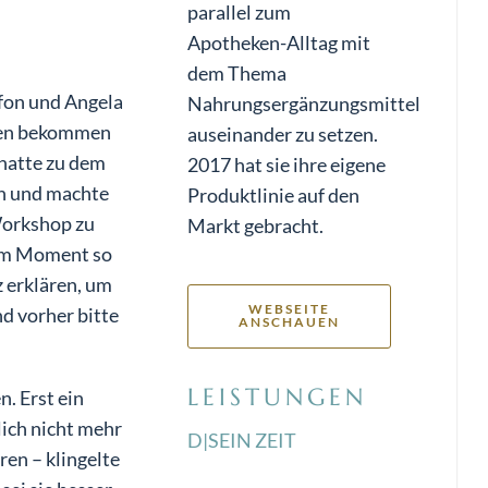
parallel zum
Apotheken-Alltag mit
dem Thema
fon und Angela
Nahrungsergänzungsmittel
hlen bekommen
auseinander zu setzen.
 hatte zu dem
2017 hat sie ihre eigene
n und machte
Produktlinie auf den
Workshop zu
Markt gebracht.
sem Moment so
z erklären, um
WEBSEITE
d vorher bitte
ANSCHAUEN
LEISTUNGEN
. Erst ein
lich nicht mehr
D|SEIN ZEIT
ren – klingelte