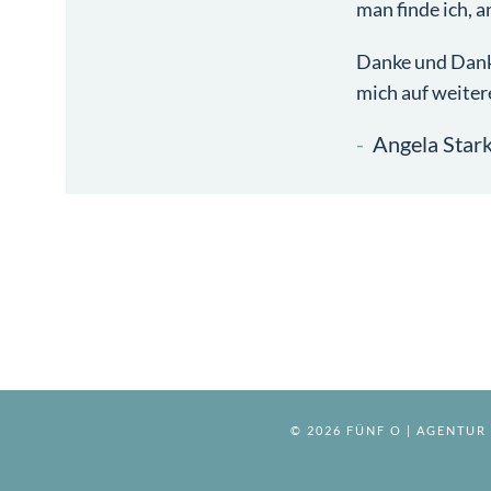
man finde ich, 
Danke und Danke
mich auf weitere
Angela Star
© 2026 FÜNF O | AGENTU